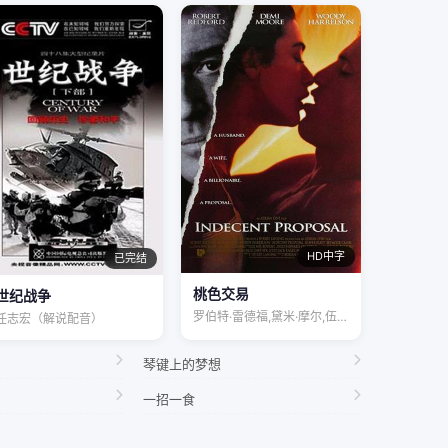
HD中字
已完结
桃色交易
世纪战争
罗伯特·雷德福,黛米·摩尔,伍迪·哈里森…
任志宏（解说配音）
琴键上的梦想
一招一食