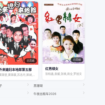
已完结
已完结
红男绿女
外来媳妇本地郎第五部
张柏鑫,袁媛,张楠,周全,罗旭文
龚锦堂,黄锦裳,苏志丹,郭昶,彭新智,徐…
子
黑珊瑚
午夜出租车2026