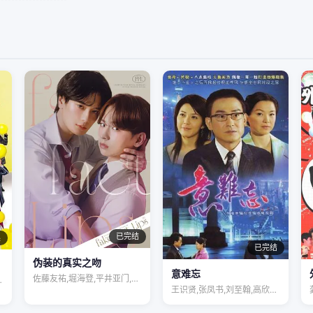
已完结
集
已完结
伪装的真实之吻
意难忘
佐藤友祐,堀海登,平井亚门,島津見,财津…
,罗乐林,马…
王识贤,张凤书,刘至翰,高欣欣,李兴文,…