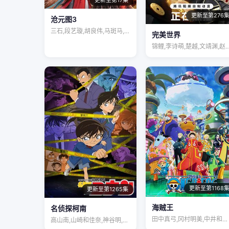
更新至第17集
更新至第276
沧元图3
三石,段艺璇,胡良伟,马斑马,姜广涛,袁…
完美世界
锦鲤,李诗萌,楚越,文靖渊,
更新至第1168
更新至第1265集
海贼王
名侦探柯南
田中真弓,冈村明美,中井和哉,山口胜平,…
高山南,山崎和佳奈,神谷明,小山力也,林…