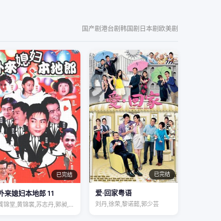
国产剧
港台剧
韩国剧
日本剧
欧美剧
已完结
已完结
爱·回家粤语
外来媳妇本地郎 11
刘丹,徐荣,黎诺懿,郭少芸
龚锦堂,黄锦裳,苏志丹,郭昶,彭新智,徐…