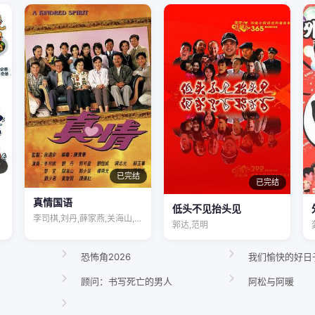
结
已完结
已完结
真情国语
低头不见抬头见
李司棋,刘丹,薛家燕,关海山,蒋志光,苏…
郭达,范明
恐怖角2026
我们愉快的好日
顾问：书写死亡的男人
阿松与阿暖