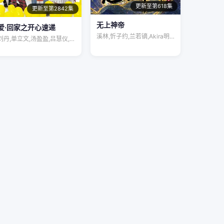
更新至第618集
更新至第2842集
无上神帝
爱·回家之开心速递
溪林,忻子约,兰若镝,Akira明,陆敏…
刘丹,单立文,汤盈盈,吕慧仪,罗乐林,马…