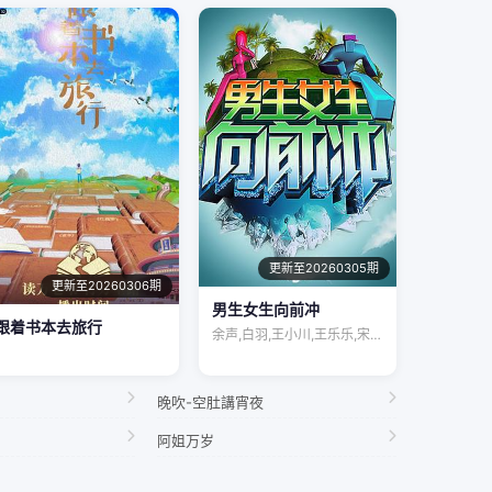
更新至20260305期
更新至20260306期
男生女生向前冲
跟着书本去旅行
余声,白羽,王小川,王乐乐,宋秋熠,张亚…
晚吹-空肚講宵夜
阿姐万岁