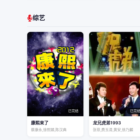
综艺
已完结
已完
康熙来了
龙兄虎弟1993
蔡康永,徐熙娣,陈汉典
张菲,费玉清,黄安,徐乃麟