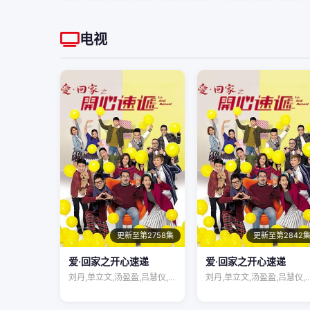
电视
更新至第2758集
更新至第2842
爱·回家之开心速递
爱·回家之开心速递
刘丹,单立文,汤盈盈,吕慧仪,罗乐林,马…
刘丹,单立文,汤盈盈,吕慧仪