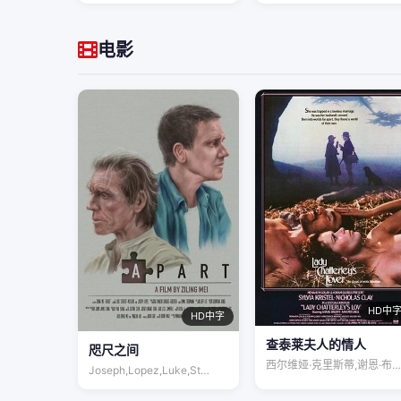
电影
HD中
HD中字
查泰莱夫人的情人
咫尺之间
西尔维娅·克里斯蒂,谢恩·布赖恩特,尼古…
Joseph,Lopez,Luke,St…