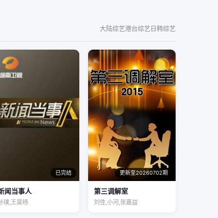
大陆综艺
港台综艺
日韩综艺
已完结
更新至20260702期
新闻当事人
第三调解室
孙璞,王昊旸
刘佳,小河,张嘉益