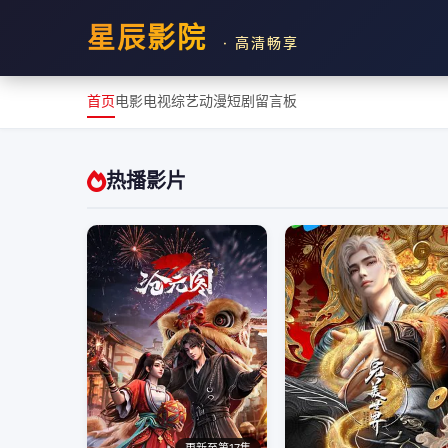
星辰影院
· 高清畅享
首页
电影
电视
综艺
动漫
短剧
留言板
热播影片