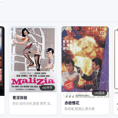
HD中字
字
HD国语
青涩体验
赤欲情花
劳拉·安托内利,图里·费罗,亚历桑德罗·…
陈观泰,楚湘云,惠天赐