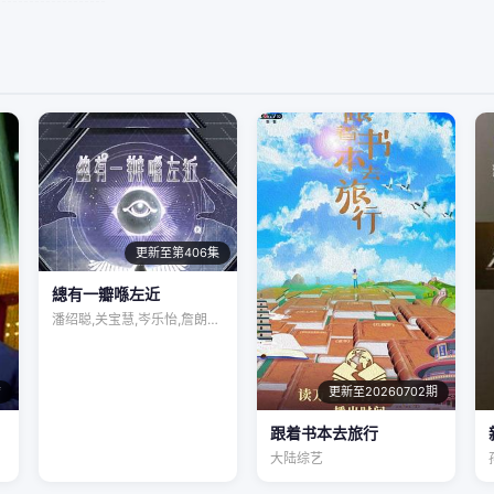
更新至第406集
總有一瓣喺左近
潘绍聪,关宝慧,岑乐怡,詹朗林,王颂茵,…
结
更新至20260702期
跟着书本去旅行
大陆综艺