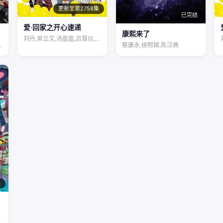
更新至第2758集
集
已完结
爱·回家之开心速递
康熙来了
刘丹,单立文,汤盈盈,吕慧仪,罗乐林,马…
赵爽,聂曦映…
蔡康永,徐熙娣,陈汉典
集