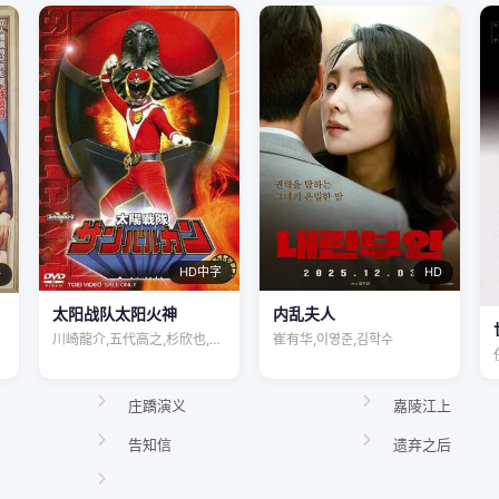
HD
HD中字
语
内乱夫人
太阳战队太阳火神
崔有华,이영준,김학수
川崎龍介,五代高之,杉欣也,小林朝夫
庄蹻演义
嘉陵江上
告知信
遗弃之后