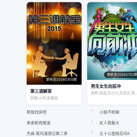
更新至20260702
更新至20260305期
男生女生向前冲
第三调解室
余声,白羽,王小川,王乐乐,
刘佳,小河,张嘉益
帮我找房吧
小姐不熙娣
美食新闻报道
女人我最大
杰森·莫玛漫游记第二季
五十公里桃花坞6