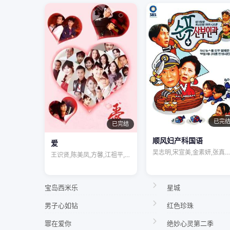
已完
已完结
顺风妇产科国语
爱
吴志明,宋宣美,金素妍,张真英,宋慧乔,…
王识贤,陈美凤,方馨,江祖平,倪齐民,刘…
宝岛西米乐
星城
男子心如钻
红色珍珠
罪在爱你
绝妙心灵第二季