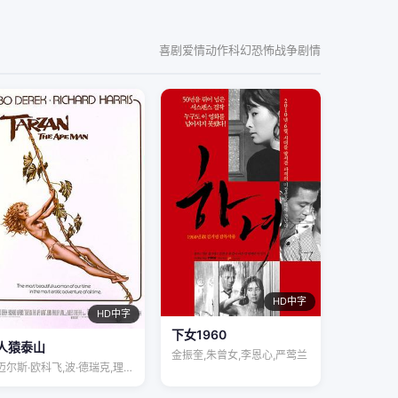
喜剧
爱情
动作
科幻
恐怖
战争
剧情
HD中字
HD中字
下女1960
人猿泰山
金振奎,朱曾女,李恩心,严莺兰
迈尔斯·欧科飞,波·德瑞克,理查德·哈里…