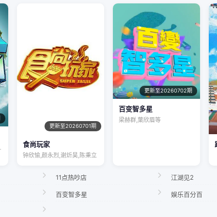
更新至20260702期
百变智多星
期
梁赫群,葉欣眉等
更新至20260701期
食尚玩家
宋秋熠,张亚…
钟欣愉,颜永烈,谢炘昊,陈秉立
11点热吵店
江湖见2
百变智多星
娱乐百分百